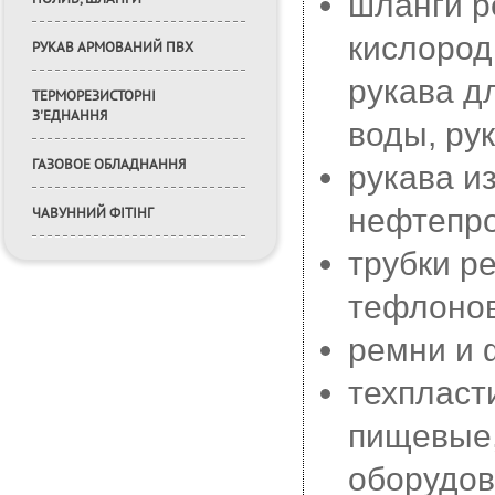
шланги р
кислород
РУКАВ АРМОВАНИЙ ПВХ
рукава д
ТЕРМОРЕЗИСТОРНІ
З'ЕДНАННЯ
воды, ру
ГАЗОВОЕ ОБЛАДНАННЯ
рукава и
нефтепро
ЧАВУННИЙ ФІТІНГ
трубки р
тефлоно
ремни и 
техпласт
пищевые,
оборудов