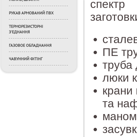
спектр
заготовк
РУКАВ АРМОВАНИЙ ПВХ
ТЕРМОРЕЗИСТОРНІ
З'ЕДНАННЯ
сталев
ГАЗОВОЕ ОБЛАДНАННЯ
ПЕ тру
ЧАВУННИЙ ФІТІНГ
труба 
люки к
крани 
та наф
маноме
засувк