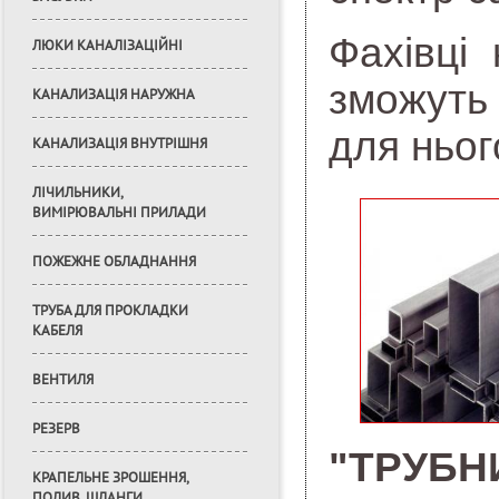
Фахівці
ЛЮКИ КАНАЛІЗАЦІЙНІ
зможуть
КАНАЛИЗАЦІЯ НАРУЖНА
для нього
КАНАЛИЗАЦІЯ ВНУТРІШНЯ
ЛІЧИЛЬНИКИ,
ВИМІРЮВАЛЬНІ ПРИЛАДИ
ПОЖЕЖНЕ ОБЛАДНАННЯ
ТРУБА ДЛЯ ПРОКЛАДКИ
КАБЕЛЯ
ВЕНТИЛЯ
РЕЗЕРВ
"ТРУБН
КРАПЕЛЬНЕ ЗРОШЕННЯ,
ПОЛИВ, ШЛАНГИ