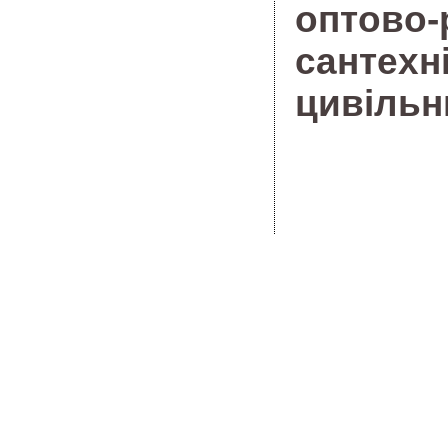
оптово
сантех
цивільн