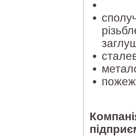
сполуч
різьбл
заглуш
сталев
метало
пожеж
Компані
підприє