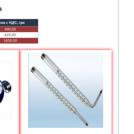
а
на с НДС, грн
490,00
620,00
1650,00