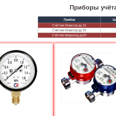
Приборы учёт
Прибор
Це
Счётчик Новатор ду 15
Счётчик Новатор ду 20
Счётчик мокроход ду20