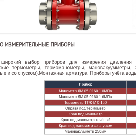
О ИЗМЕРИТЕЛЬНЫЕ ПРИБОРЫ
 широкий выбор приборов для измерения давления ж
ские термометры, термоманометры, мановакуумметры, 
ные и со спуском).Монтажная арматура. Приборы учёта воды
Прибор
Манометр ДМ 05-0160 1.0МПа
Манометр ДМ 05-0160 1.6МПа
Термометр ТТЖ-М 0-150
Оправа под термометр
Кран под манометр
Кран под манометр точёный
Кран под манометр со спуском
Мановакуумметр 250мм