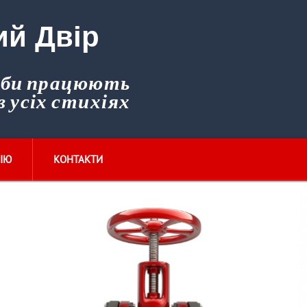
ий Двір
уби працюють
в усіх стихіях
ІЮ
КОНТАКТИ