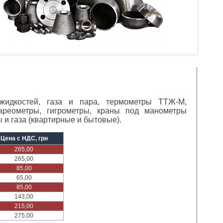
идкостей, газа и пара, термометры ТТЖ-М,
ареометры, гигрометры, краны под манометры
 и газа (квартирные и бытовые).
Цена с НДС, грн
265,00
265,00
85,00
65,00
85,00
143,00
215,00
275,00